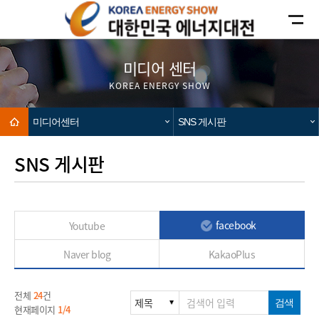
카피라이트로 가기
본문으로 가기
주메뉴로 가기
미디어 센터
KOREA ENERGY SHOW
Home
미디어센터
SNS 게시판
SNS 게시판
facebook
Youtube
Naver blog
KakaoPlus
전체
24
건
검색
현재페이지
1/4