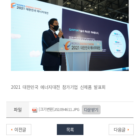
2021 대한민국 에너지대전 참가기업 신제품 발표회
파일
[크기변환]JS1094611.JPG
다운받기
이전글
목록
다음글