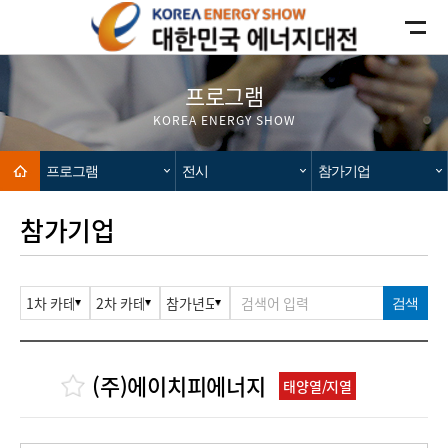
카피라이트로 가기
본문으로 가기
주메뉴로 가기
프로그램
KOREA ENERGY SHOW
Home
프로그램
전시
참가기업
참가기업
검색
(주)에이치피에너지
태양열/지열