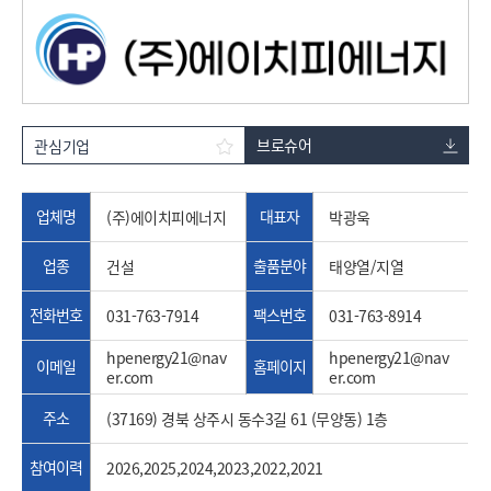
브로슈어
관심기업
업체명
대표자
(주)에이치피에너지
박광욱
업종
출품분야
건설
태양열/지열
전화번호
팩스번호
031-763-7914
031-763-8914
hpenergy21@nav
hpenergy21@nav
이메일
홈페이지
er.com
er.com
주소
(37169) 경북 상주시 동수3길 61 (무양동) 1층
참여이력
2026,2025,2024,2023,2022,2021