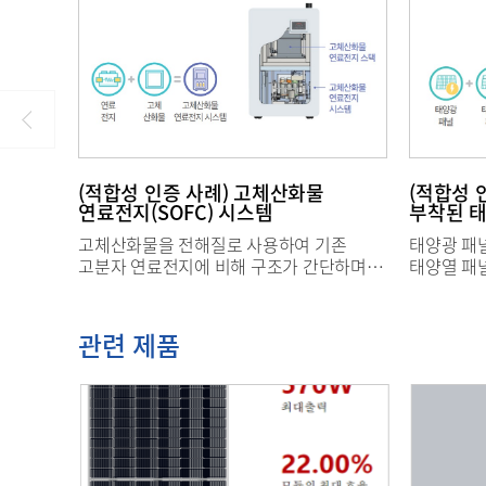
(적합성 인증 사례) 고체산화물
(적합성 
연료전지(SOFC) 시스템
부착된 
고체산화물을 전해질로 사용하여 기존
태양광 패
고분자 연료전지에 비해 구조가 간단하며
태양열 패
고효율의 전력을 생산할 수 있는 3세대
효율을 증
연료전지 시스템으로, 관련 기존 표준(KS C
생산 가능한
8569 고분자 연료전지 시스템)으로는
8561 결
관련 제품
고체산화물을 전해질로 사용하는 연료전지
(성능))으
(SOFC) 시스템의 성능 및 안전성 등을
융합한 제품
확인할 수 없어 KS인증 취득 불가
확인할 수 