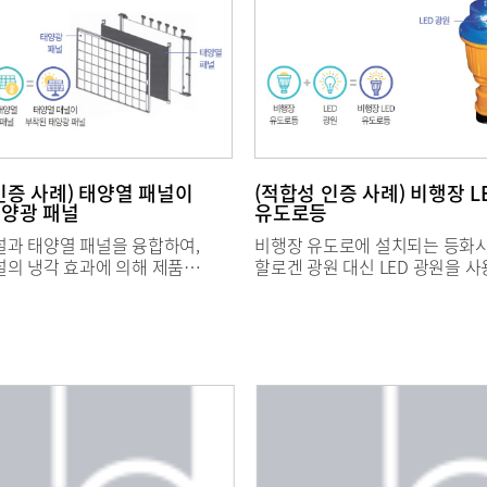
인증 사례) 태양열 패널이
(적합성 인증 사례) 비행장 L
태양광 패널
유도로등
널과 태양열 패널을 융합하여,
비행장 유도로에 설치되는 등화
널의 냉각 효과에 의해 제품
할로겐 광원 대신 LED 광원을 
가시키고 전기와 온수를 동시에
에너지를 절약하고 시인성을 높인
 제품으로, 관련 기존 표준(KS C
관련 기존 표준(KS W 5021 비
정질 실리콘 태양광발전 모듈
활주로등 및 유도로등)은 할로겐
로는 태양광 패널과 태양열 패널을
사용한 유도로등만 포함하고 있어 LED
의 발전 성능 및 안전성 등을
광원을 사용한 비행장 유도로등은
없어 KS인증 취득 불가
취득 불가