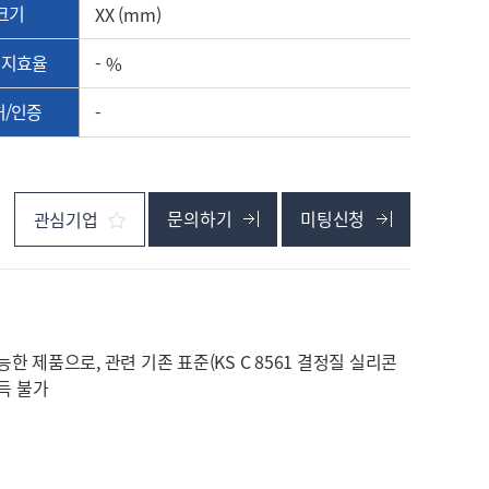
크기
XX (mm)
너지효율
- %
허/인증
-
문의하기
미팅신청
관심기업
제품으로, 관련 기존 표준(KS C 8561 결정질 실리콘
득 불가