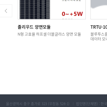
졸리우드 양면모듈
TRTU-10
N형 고효율 하프셀 더블글라스 양면 모듈
블루투스를
데이터 모니
울산광역시 중구 종가로 323 (우정동 528-1)
법인명(단체명) : 